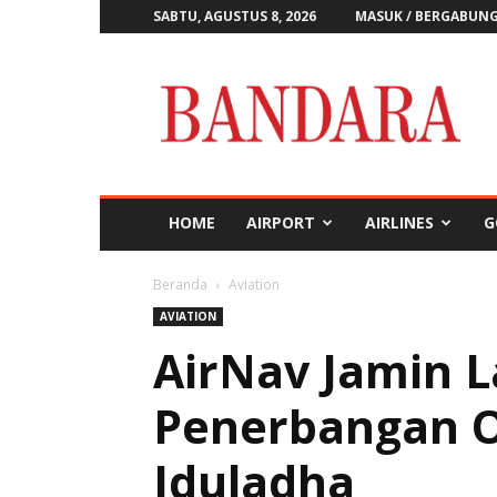
SABTU, AGUSTUS 8, 2026
MASUK / BERGABUN
Majalah
Bandara
HOME
AIRPORT
AIRLINES
G
Beranda
Aviation
AVIATION
AirNav Jamin 
Penerbangan O
Iduladha