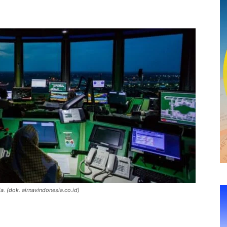
. (dok. airnavindonesia.co.id)