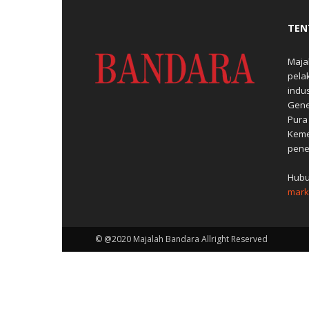
TEN
Maja
pela
indu
Gene
Pura
Keme
pene
Hubu
mark
© @2020 Majalah Bandara Allright Reserved