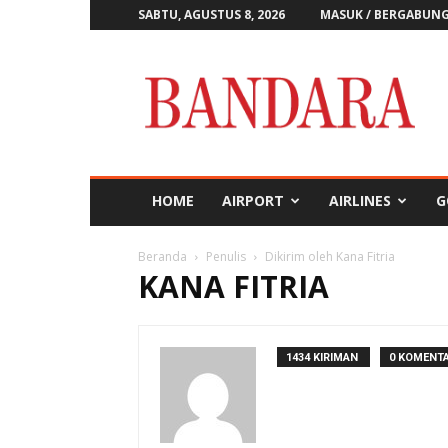
SABTU, AGUSTUS 8, 2026
MASUK / BERGABUN
Majalah
Bandara
HOME
AIRPORT
AIRLINES
G
Beranda
Penulis
Dikirim oleh Kana Fitria
KANA FITRIA
1434 KIRIMAN
0 KOMENT