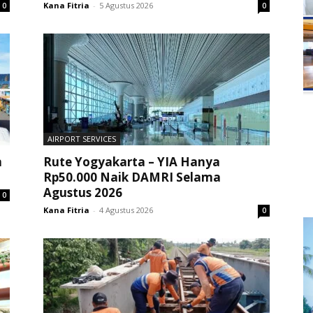
Kana Fitria
-
5 Agustus 2026
0
0
AIRPORT SERVICES
n
Rute Yogyakarta – YIA Hanya
Rp50.000 Naik DAMRI Selama
Agustus 2026
0
Kana Fitria
-
4 Agustus 2026
0