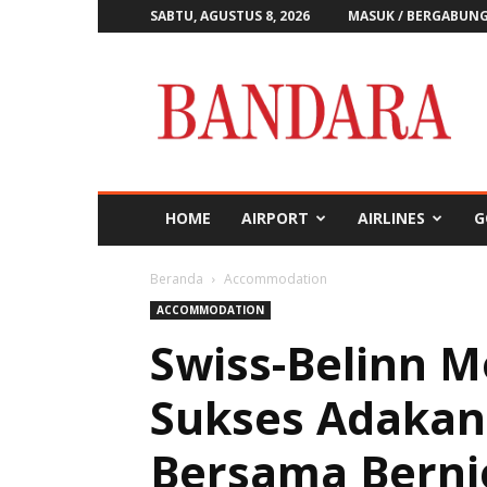
SABTU, AGUSTUS 8, 2026
MASUK / BERGABUN
Majalah
Bandara
HOME
AIRPORT
AIRLINES
G
Beranda
Accommodation
ACCOMMODATION
Swiss-Belinn 
Sukses Adaka
Bersama Berni