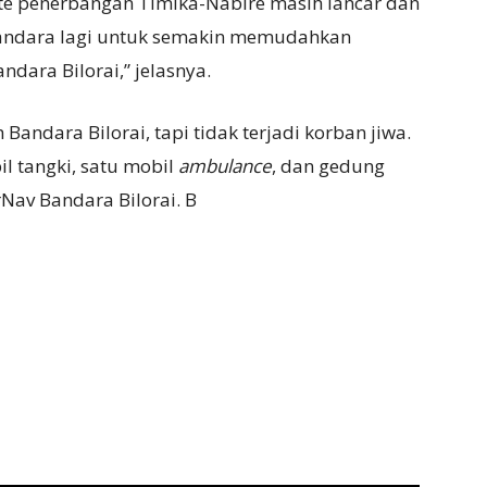
ute penerbangan Timika-Nabire masih lancar dan
andara lagi untuk semakin memudahkan
dara Bilorai,” jelasnya.
ndara Bilorai, tapi tidak terjadi korban jiwa.
l tangki, satu mobil
ambulance
, dan gedung
Nav Bandara Bilorai. B