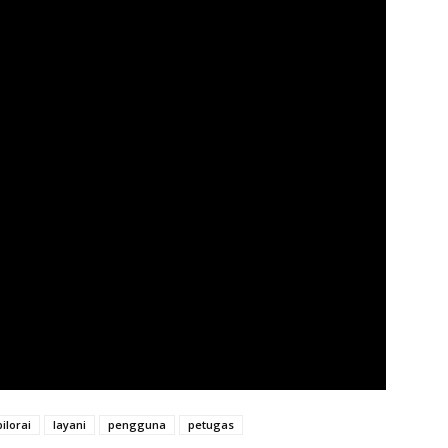
bilorai
layani
pengguna
petugas