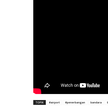
TOPIK
#airport
#penerbangan
bandara