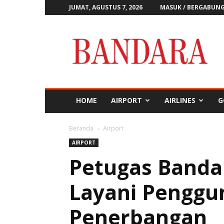
JUMAT, AGUSTUS 7, 2026
MASUK / BERGABUN
Majalah
Bandara
HOME
AIRPORT
AIRLINES
G
Beranda
Airport
AIRPORT
Petugas Bandar
Layani Penggu
Penerbangan