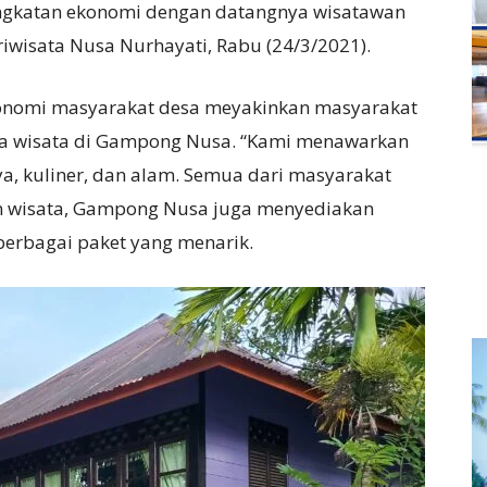
ingkatan ekonomi dengan datangnya wisatawan
iwisata Nusa Nurhayati, Rabu (24/3/2021).
konomi masyarakat desa meyakinkan masyarakat
a wisata di Gampong Nusa. “Kami menawarkan
a, kuliner, dan alam. Semua dari masyarakat
atan wisata, Gampong Nusa juga menyediakan
erbagai paket yang menarik.