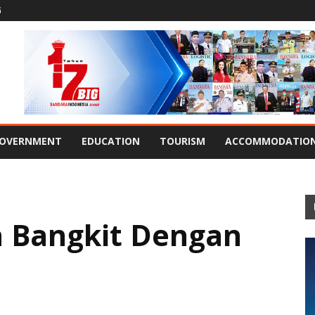
G
OVERNMENT
EDUCATION
TOURISM
ACCOMMODATIO
 Bangkit Dengan