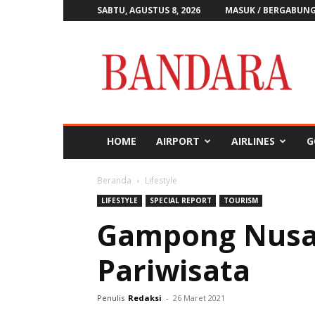
SABTU, AGUSTUS 8, 2026
MASUK / BERGABUN
Majalah
Bandara
HOME
AIRPORT
AIRLINES
G
Beranda
Lifestyle
LIFESTYLE
SPECIAL REPORT
TOURISM
Gampong Nusa
Pariwisata
Penulis
Redaksi
-
26 Maret 2021