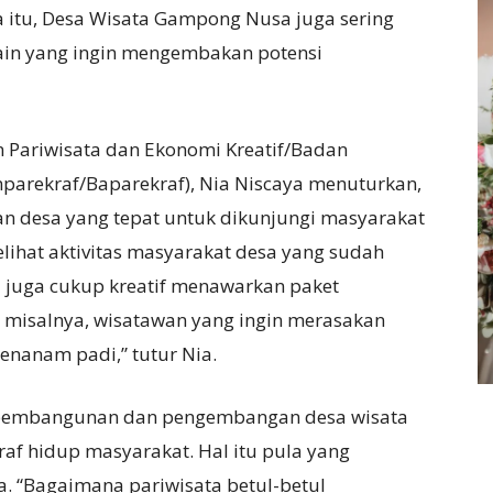
 itu, Desa Wisata Gampong Nusa juga sering
lain yang ingin mengembakan potensi
 Pariwisata dan Ekonomi Kreatif/Badan
nparekraf/Baparekraf), Nia Niscaya menuturkan,
 desa yang tepat untuk dikunjungi masyarakat
lihat aktivitas masyarakat desa yang sudah
a juga cukup kreatif menawarkan paket
 misalnya, wisatawan yang ingin merasakan
enanam padi,” tutur Nia.
 pembangunan dan pengembangan desa wisata
f hidup masyarakat. Hal itu pula yang
 “Bagaimana pariwisata betul-betul