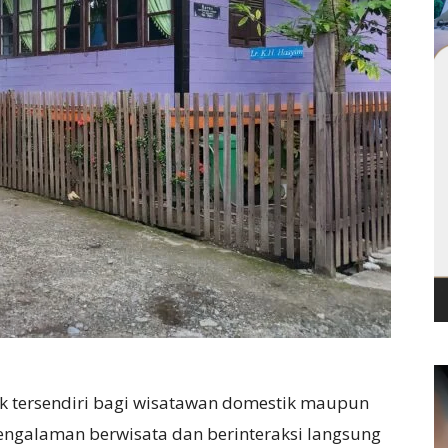
k tersendiri bagi wisatawan domestik maupun
ngalaman berwisata dan berinteraksi langsung