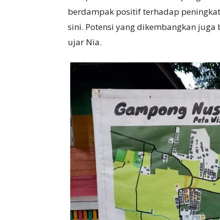
berdampak positif terhadap peningka
sini. Potensi yang dikembangkan juga b
ujar Nia.