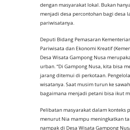
dengan masyarakat lokal. Bukan hanya
menjadi desa percontohan bagi desa 
pariwisatanya.
Deputi Bidang Pemasaran Kementerian
Pariwisata dan Ekonomi Kreatif (Keme
Desa Wisata Gampong Nusa merupakan
urban. “Di Gampong Nusa, kita bisa me
jarang ditemui di perkotaan. Pengelol
wisatanya. Saat musim turun ke sawah
bagaimana menjadi petani bisa ikut m
Pelibatan masyarakat dalam konteks
menurut Nia mampu meningkatkan tara
nampak di Desa Wisata Gampong Nusa.