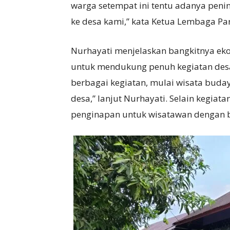
warga setempat ini tentu adanya pen
ke desa kami,” kata Ketua Lembaga Par
Nurhayati menjelaskan bangkitnya e
untuk mendukung penuh kegiatan des
berbagai kegiatan, mulai wisata buday
desa,” lanjut Nurhayati. Selain kegi
penginapan untuk wisatawan dengan b