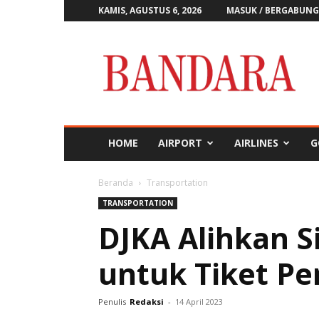
KAMIS, AGUSTUS 6, 2026
MASUK / BERGABUNG
Majalah
Bandara
HOME
AIRPORT
AIRLINES
G
Beranda
Transportation
TRANSPORTATION
DJKA Alihkan S
untuk Tiket 
Penulis
Redaksi
-
14 April 2023