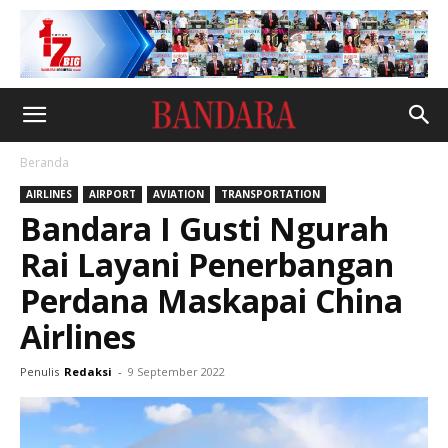
Beranda
AIRLINES
AIRPORT
AVIATION
TRANSPORTATION
Bandara I Gusti Ngurah
Rai Layani Penerbangan
Perdana Maskapai China
Airlines
Penulis
Redaksi
-
9 September 2022