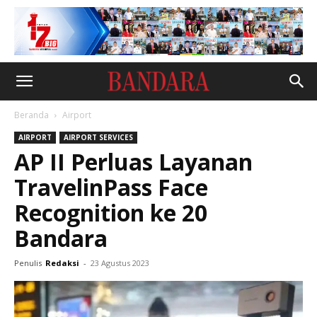
Beranda
Airport
AIRPORT
AIRPORT SERVICES
AP II Perluas Layanan
TravelinPass Face
Recognition ke 20
Bandara
Penulis
Redaksi
-
23 Agustus 2023