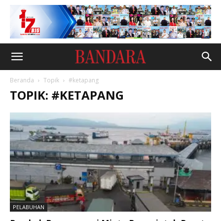
Beranda
Topik
#ketapang
TOPIK: #KETAPANG
PELABUHAN