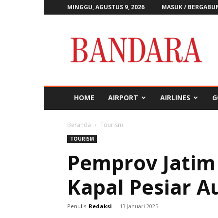
MINGGU, AGUSTUS 9, 2026
MASUK / BERGABU
Majalah
Bandara
HOME
AIRPORT
AIRLINES
G
Beranda
Tourism
TOURISM
Pemprov Jatim
Kapal Pesiar Au
Penulis
Redaksi
-
13 Januari 2025