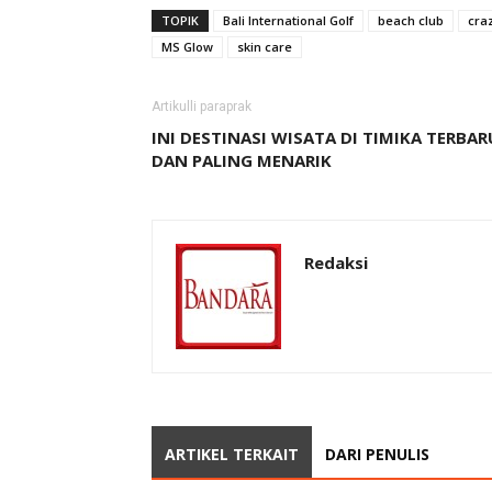
TOPIK
Bali International Golf
beach club
craz
MS Glow
skin care
Artikulli paraprak
INI DESTINASI WISATA DI TIMIKA TERBAR
DAN PALING MENARIK
Redaksi
ARTIKEL TERKAIT
DARI PENULIS