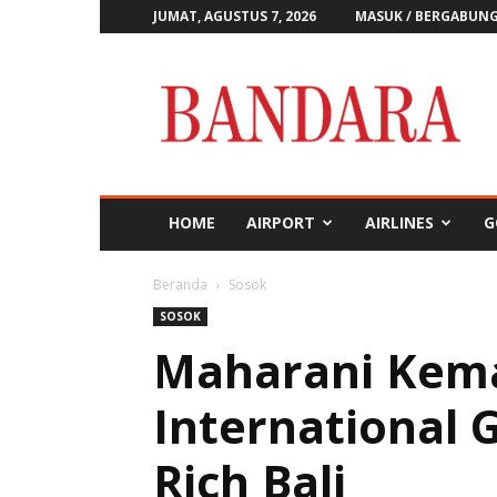
JUMAT, AGUSTUS 7, 2026
MASUK / BERGABUN
Majalah
Bandara
HOME
AIRPORT
AIRLINES
G
Beranda
Sosok
SOSOK
Maharani Kema
International G
Rich Bali