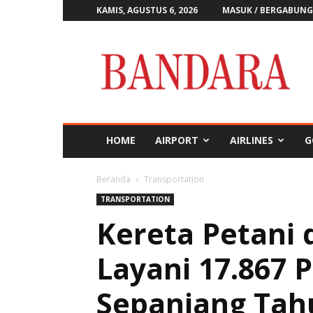
KAMIS, AGUSTUS 6, 2026
MASUK / BERGABUNG
Majalah
Bandara
HOME
AIRPORT
AIRLINES
G
Beranda
Transportation
TRANSPORTATION
Kereta Petani
Layani 17.867 
Sepanjang Tah