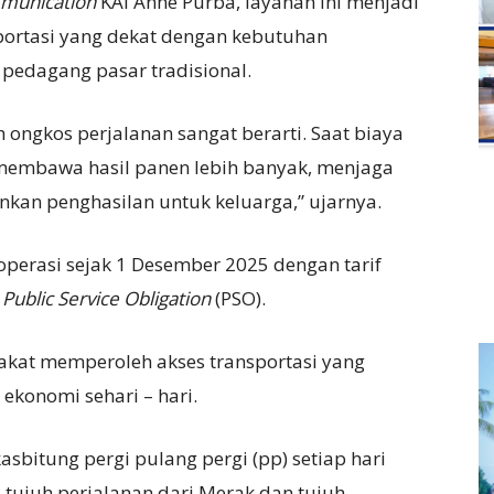
mmunication
KAI Anne Purba, layanan ini menjadi
portasi yang dekat dengan kebutuhan
 pedagang pasar tradisional.
ih ongkos perjalanan sangat berarti. Saat biaya
t membawa hasil panen lebih banyak, menjaga
kan penghasilan untuk keluarga,” ujarnya.
operasi sejak 1 Desember 2025 dengan tarif
a
Public Service Obligation
(PSO).
kat memperoleh akses transportasi yang
ekonomi sehari – hari.
asbitung pergi pulang pergi (pp) setiap hari
ri tujuh perjalanan dari Merak dan tujuh