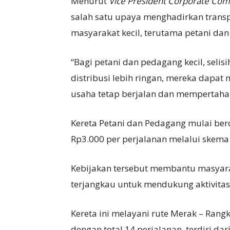
Menurut
Vice President Corporate Co
salah satu upaya menghadirkan trans
masyarakat kecil, terutama petani dan
“Bagi petani dan pedagang kecil, selis
distribusi lebih ringan, mereka dapa
usaha tetap berjalan dan mempertahan
Kereta Petani dan Pedagang mulai ber
Rp3.000 per perjalanan melalui skem
Kebijakan tersebut membantu masyara
terjangkau untuk mendukung aktivitas 
Kereta ini melayani rute Merak – Rangk
dengan total 14 perjalanan, terdiri da