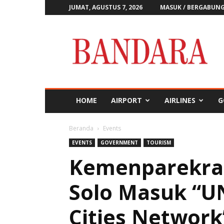
JUMAT, AGUSTUS 7, 2026
MASUK / BERGABUN
Majalah
Bandara
HOME
AIRPORT
AIRLINES
G
Beranda
Events
EVENTS
GOVERNMENT
TOURISM
Kemenparekra
Solo Masuk “U
Cities Network