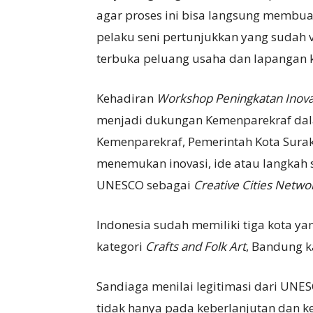
agar proses ini bisa langsung membuah
pelaku seni pertunjukkan yang sudah va
terbuka peluang usaha dan lapangan ke
Kehadiran
Workshop Peningkatan Inova
menjadi dukungan Kemenparekraf dal
Kemenparekraf, Pemerintah Kota Surak
menemukan inovasi, ide atau langka
UNESCO sebagai
Creative Cities Netwo
Indonesia sudah memiliki tiga kota y
kategori
C
rafts and
F
olk
A
rt
, Bandung k
Sandiaga menilai legitimasi dari UN
tidak hanya pada keberlanjutan dan ke