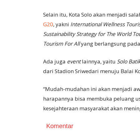
Selain itu, Kota Solo akan menjadi sa
G20
, yakni
International Wellness Tour
Sustainability Strategy for The World 
Tourism For All
yang berlangsung pada 
Ada juga
event
lainnya, yaitu
S
olo Bati
dari Stadion Sriwedari menuju Balai Ko
“Mudah-mudahan ini akan menjadi aw
harapannya bisa membuka peluang usa
kesejahteraan masyarakat akan meningk
Komentar