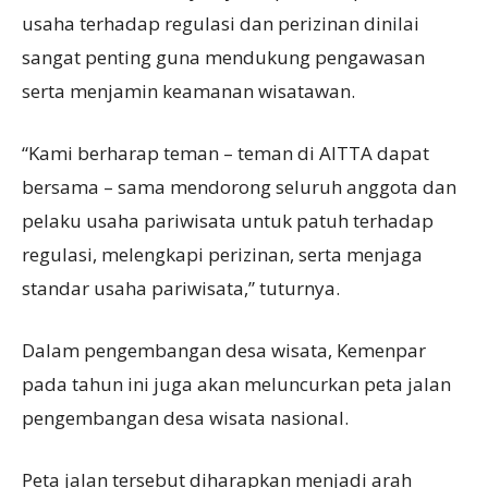
usaha terhadap regulasi dan perizinan dinilai
sangat penting guna mendukung pengawasan
serta menjamin keamanan wisatawan.
“Kami berharap teman – teman di AITTA dapat
bersama – sama mendorong seluruh anggota dan
pelaku usaha pariwisata untuk patuh terhadap
regulasi, melengkapi perizinan, serta menjaga
standar usaha pariwisata,” tuturnya.
Dalam pengembangan desa wisata, Kemenpar
pada tahun ini juga akan meluncurkan peta jalan
pengembangan desa wisata nasional.
Peta jalan tersebut diharapkan menjadi arah