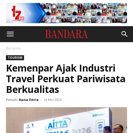
Beranda
TOURISM
Kemenpar Ajak Industri
Travel Perkuat Pariwisata
Berkualitas
Penulis
Kana Fitria
-
14 Mei 2026