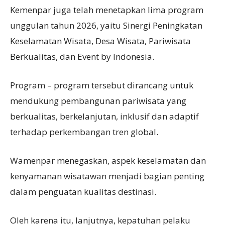
Kemenpar juga telah menetapkan lima program
unggulan tahun 2026, yaitu Sinergi Peningkatan
Keselamatan Wisata, Desa Wisata, Pariwisata
Berkualitas, dan Event by Indonesia.
Program – program tersebut dirancang untuk
mendukung pembangunan pariwisata yang
berkualitas, berkelanjutan, inklusif dan adaptif
terhadap perkembangan tren global.
Wamenpar menegaskan, aspek keselamatan dan
kenyamanan wisatawan menjadi bagian penting
dalam penguatan kualitas destinasi.
Oleh karena itu, lanjutnya, kepatuhan pelaku