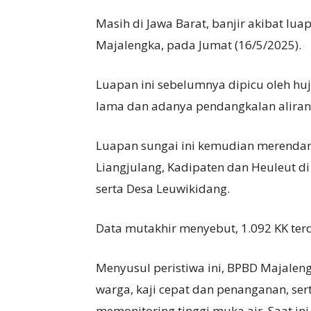
Masih di Jawa Barat, banjir akibat lua
Majalengka, pada Jumat (16/5/2025).
Luapan ini sebelumnya dipicu oleh huj
lama dan adanya pendangkalan aliran s
Luapan sungai ini kemudian merendam
Liangjulang, Kadipaten dan Heuleut d
serta Desa Leuwikidang.
Data mutakhir menyebut, 1.092 KK te
Menyusul peristiwa ini, BPBD Majale
warga, kaji cepat dan penanganan, se
memonitoring tinggi muka air. Saat ini