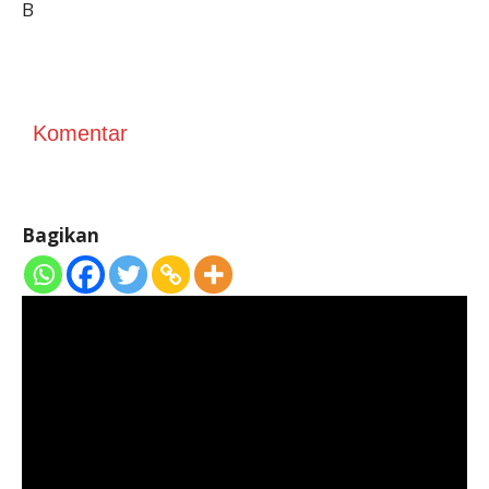
B
Komentar
Bagikan