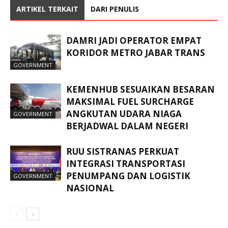
ARTIKEL TERKAIT
DARI PENULIS
DAMRI JADI OPERATOR EMPAT
KORIDOR METRO JABAR TRANS
GOVERNMENT
KEMENHUB SESUAIKAN BESARAN
MAKSIMAL FUEL SURCHARGE
ANGKUTAN UDARA NIAGA
GOVERNMENT
BERJADWAL DALAM NEGERI
RUU SISTRANAS PERKUAT
INTEGRASI TRANSPORTASI
PENUMPANG DAN LOGISTIK
GOVERNMENT
NASIONAL