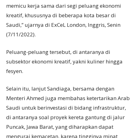
memicu kerja sama dari segi peluang ekonomi
kreatif, khususnya di beberapa kota besar di
Saudi,” ujarnya di ExCeL London, Inggris, Senin
(7/11/2022).
Peluang-peluang tersebut, di antaranya di
subsektor ekonomi kreatif, yakni kuliner hingga
fesyen.
Selain itu, lanjut Sandiaga, bersama dengan
Menteri Ahmed juga membahas ketertarikan Arab
Saudi untuk berinvestasi di bidang infrastruktur,
di antaranya soal proyek kereta gantung di jalur
Puncak, Jawa Barat, yang diharapkan dapat
mengurai kemacetan, karena tingginya minat