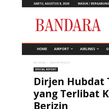
SABTU, AGUSTUS 8, 2026
MASUK / BERGABUN
Majalah
Bandara
HOME
AIRPORT
AIRLINES
G
Beranda
Special Report
SPECIAL REPORT
Dirjen Hubdat
yang Terlibat 
Berizin