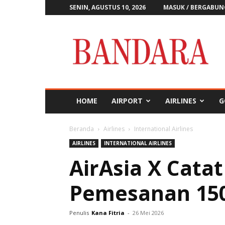
SENIN, AGUSTUS 10, 2026
MASUK / BERGABUN
Majalah
Bandara
HOME
AIRPORT
AIRLINES
G
Beranda
Airlines
International Airlines
AIRLINES
INTERNATIONAL AIRLINES
AirAsia X Cata
Pemesanan 150
Penulis
Kana Fitria
-
26 Mei 2026