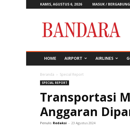
KAMIS, AGUSTUS 6, 2026
MASUK / BERGABUNG
Majalah
Bandara
HOME
AIRPORT
AIRLINES
G
Beranda
Special Report
SPECIAL REPORT
Transportasi M
Anggaran Dipa
Penulis
Redaksi
-
23 Agustus 2024