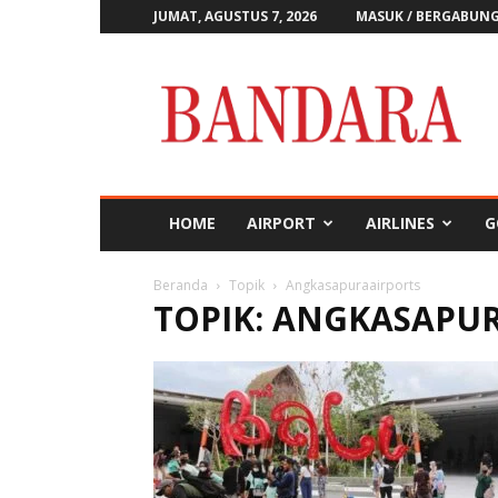
JUMAT, AGUSTUS 7, 2026
MASUK / BERGABUN
Majalah
Bandara
HOME
AIRPORT
AIRLINES
G
Beranda
Topik
Angkasapuraairports
TOPIK: ANGKASAPU