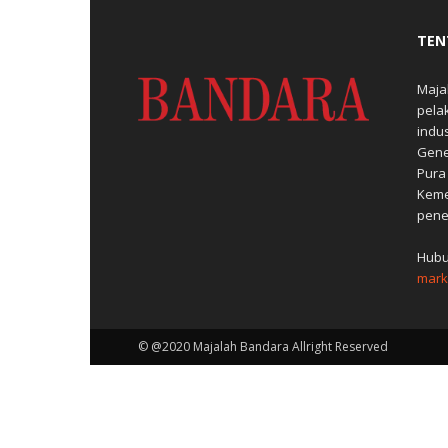
TEN
Maja
pela
indu
Gene
Pura
Keme
pene
Hubu
mark
© @2020 Majalah Bandara Allright Reserved