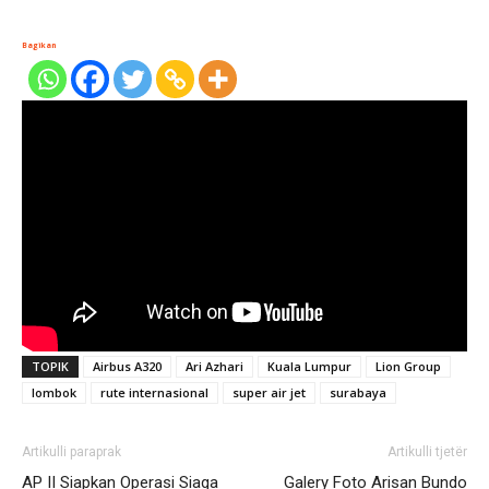
Bagikan
TOPIK
Airbus A320
Ari Azhari
Kuala Lumpur
Lion Group
lombok
rute internasional
super air jet
surabaya
Artikulli paraprak
Artikulli tjetër
AP II Siapkan Operasi Siaga
Galery Foto Arisan Bundo