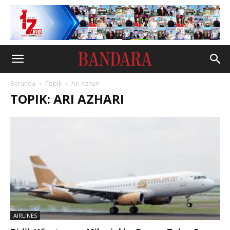
Beranda
Topik
Ari Azhari
TOPIK: ARI AZHARI
AIRLINES