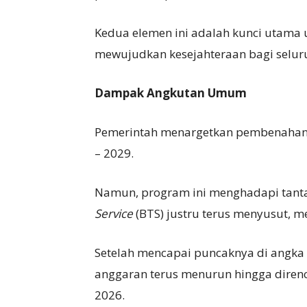
Kedua elemen ini adalah kunci utama
mewujudkan kesejahteraan bagi selur
Dampak
A
ngkutan
U
mum
Pemerintah menargetkan pembenahan
– 2029.
Namun, program ini menghadapi tanta
S
ervice
(BTS) justru terus menyusut, 
Setelah mencapai puncaknya di angka 
anggaran terus menurun hingga direnc
2026.