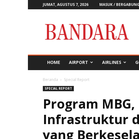
JUMAT, AGUSTUS 7, 2026
MASUK / BERGABUN
Majalah
Bandara
HOME
AIRPORT
AIRLINES
G
Beranda
Special Report
SPECIAL REPORT
Program MBG, 
Infrastruktur 
yang Berkesel