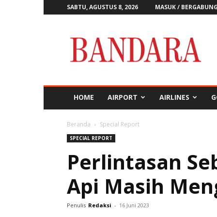
SABTU, AGUSTUS 8, 2026
MASUK / BERGABUN
Majalah
Bandara
HOME
AIRPORT
AIRLINES
G
Beranda
Special Report
SPECIAL REPORT
Perlintasan Se
Api Masih Men
Penulis
Redaksi
-
16 Juni 2023