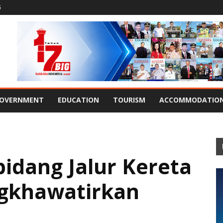
G
OVERNMENT
EDUCATION
TOURISM
ACCOMMODATIO
bidang Jalur Kereta
gkhawatirkan