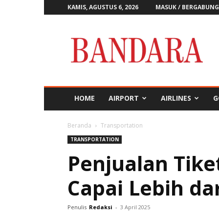
KAMIS, AGUSTUS 6, 2026
MASUK / BERGABUNG
Majalah
Bandara
HOME
AIRPORT
AIRLINES
G
Beranda
Transportation
TRANSPORTATION
Penjualan Tike
Capai Lebih dar
Penulis
Redaksi
-
3 April 2025