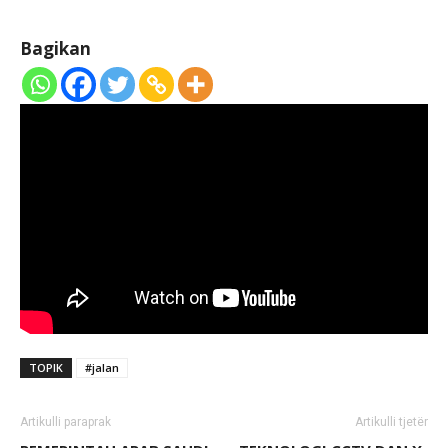
Bagikan
TOPIK
#jalan
Artikulli paraprak
Artikulli tjetër