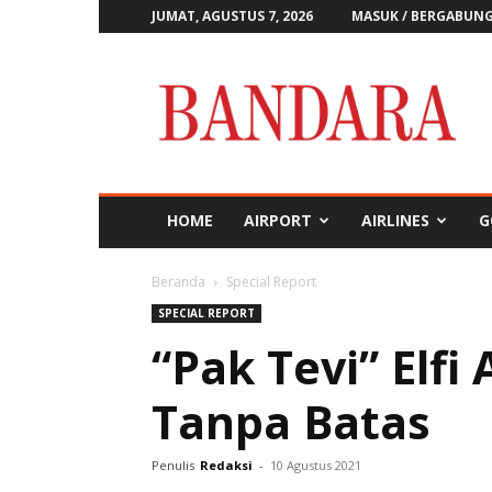
JUMAT, AGUSTUS 7, 2026
MASUK / BERGABUN
Majalah
Bandara
HOME
AIRPORT
AIRLINES
G
Beranda
Special Report
SPECIAL REPORT
“Pak Tevi” Elfi
Tanpa Batas
Penulis
Redaksi
-
10 Agustus 2021