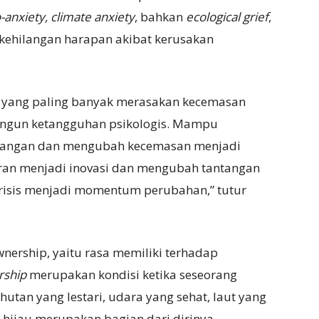
-anxiety, climate anxiety
, bahkan
ecological grief
,
n kehilangan harapan akibat kerusakan
yang paling banyak merasakan kecemasan
bangun ketangguhan psikologis. Mampu
ntangan dan mengubah kecemasan menjadi
iran menjadi inovasi dan mengubah tantangan
krisis menjadi momentum perubahan,” tutur
wnership, yaitu rasa memiliki terhadap
rship
merupakan kondisi ketika seseorang
utan yang lestari, udara yang sehat, laut yang
ijau merupakan bagian dari dirinya.