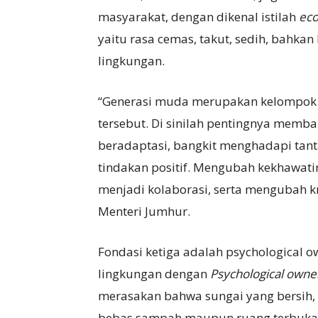
masyarakat, dengan dikenal istilah
eco
yaitu rasa cemas, takut, sedih, bahka
lingkungan.
“Generasi muda merupakan kelompok 
tersebut. Di sinilah pentingnya mem
beradaptasi, bangkit menghadapi ta
tindakan positif. Mengubah kekhawat
menjadi kolaborasi, serta mengubah 
Menteri Jumhur.
Fondasi ketiga adalah psychological o
lingkungan dengan
Psychological owne
merasakan bahwa sungai yang bersih, h
bebas sampah maupun ruang terbuka h