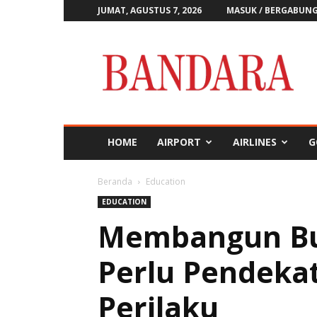
JUMAT, AGUSTUS 7, 2026
MASUK / BERGABUN
Majalah
Bandara
HOME
AIRPORT
AIRLINES
G
Beranda
Education
EDUCATION
Membangun Bu
Perlu Pendekat
Perilaku