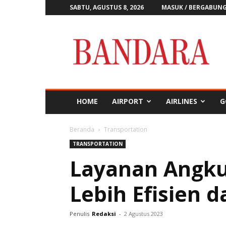
SABTU, AGUSTUS 8, 2026
MASUK / BERGABUN
Majalah
Bandara
HOME
AIRPORT
AIRLINES
G
Beranda
Transportation
TRANSPORTATION
Layanan Angkut
Lebih Efisien 
Penulis
Redaksi
-
2 Agustus 2023