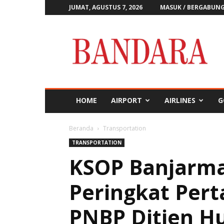
JUMAT, AGUSTUS 7, 2026
MASUK / BERGABUN
Majalah
Bandara
HOME
AIRPORT
AIRLINES
G
Beranda
Transportation
TRANSPORTATION
KSOP Banjarma
Peringkat Per
PNBP Ditjen H