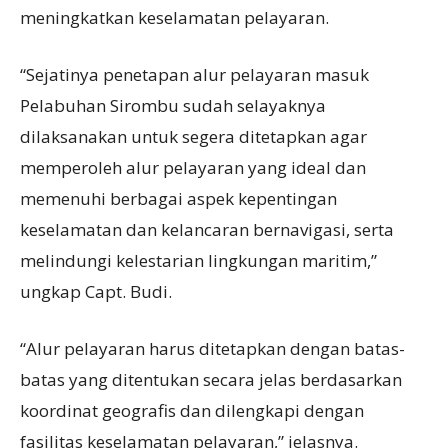
meningkatkan keselamatan pelayaran.
“Sejatinya penetapan alur pelayaran masuk
Pelabuhan Sirombu sudah selayaknya
dilaksanakan untuk segera ditetapkan agar
memperoleh alur pelayaran yang ideal dan
memenuhi berbagai aspek kepentingan
keselamatan dan kelancaran bernavigasi, serta
melindungi kelestarian lingkungan maritim,”
ungkap Capt. Budi.
“Alur pelayaran harus ditetapkan dengan batas-
batas yang ditentukan secara jelas berdasarkan
koordinat geografis dan dilengkapi dengan
fasilitas keselamatan pelayaran,” jelasnya.