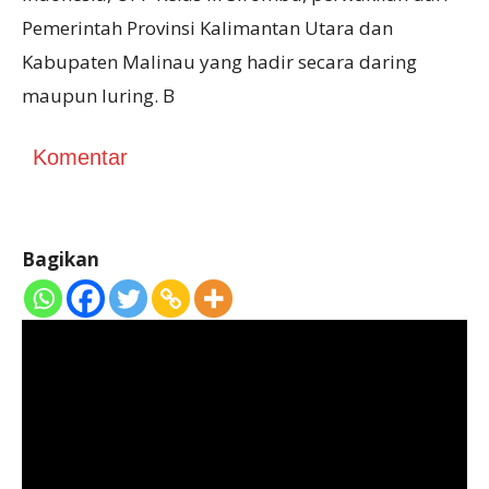
Pemerintah Provinsi Kalimantan Utara dan
Kabupaten Malinau yang hadir secara daring
maupun luring. B
Komentar
Bagikan