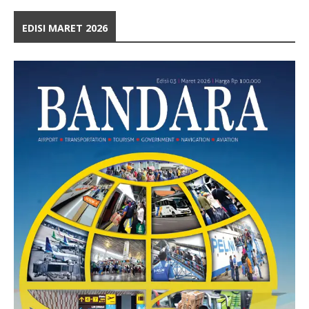
EDISI MARET 2026