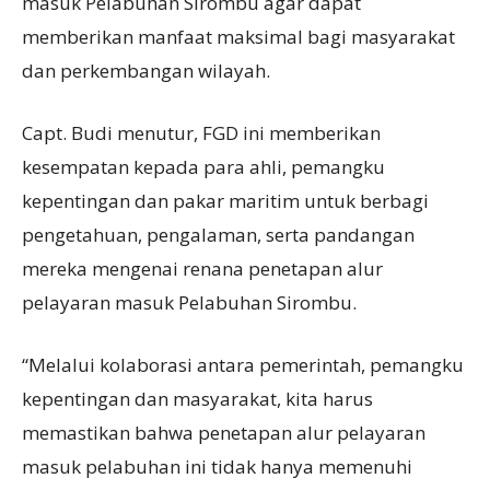
masuk Pelabuhan Sirombu agar dapat
memberikan manfaat maksimal bagi masyarakat
dan perkembangan wilayah.
Capt. Budi menutur, FGD ini memberikan
kesempatan kepada para ahli, pemangku
kepentingan dan pakar maritim untuk berbagi
pengetahuan, pengalaman, serta pandangan
mereka mengenai renana penetapan alur
pelayaran masuk Pelabuhan Sirombu.
“Melalui kolaborasi antara pemerintah, pemangku
kepentingan dan masyarakat, kita harus
memastikan bahwa penetapan alur pelayaran
masuk pelabuhan ini tidak hanya memenuhi