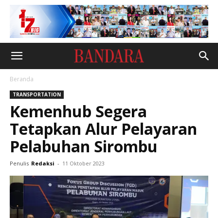
Beranda
TRANSPORTATION
Kemenhub Segera
Tetapkan Alur Pelayaran
Pelabuhan Sirombu
Penulis
Redaksi
-
11 Oktober 2023