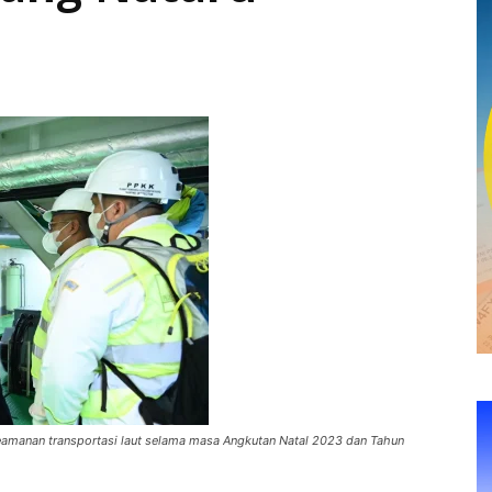
eamanan transportasi laut selama masa Angkutan Natal 2023 dan Tahun