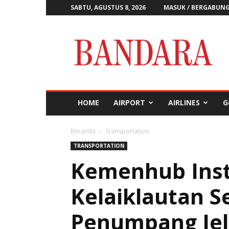
SABTU, AGUSTUS 8, 2026
MASUK / BERGABUN
Majalah
Bandara
HOME
AIRPORT
AIRLINES
G
Beranda
Transportation
TRANSPORTATION
Kemenhub Inst
Kelaiklautan 
Penumpang Jel