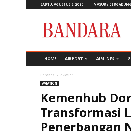
SABTU, AGUSTUS 8, 2026
MASUK / BERGABUN
Majalah
Bandara
HOME
AIRPORT
AIRLINES
G
Beranda
Aviation
AVIATION
Kemenhub Dor
Transformasi 
Penerbangan N