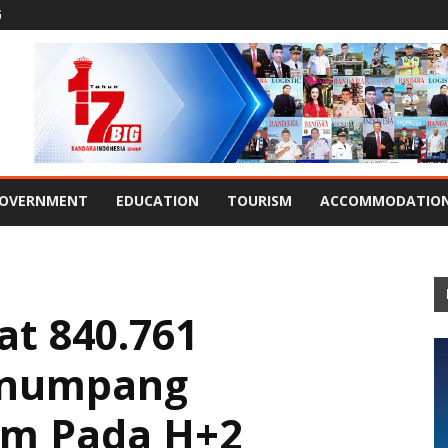
G
OVERNMENT
EDUCATION
TOURISM
ACCOMMODATIO
t 840.761
enumpang
m Pada H+2