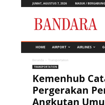
JUMAT, AGUSTUS 7, 2026
MASUK / BERGABUN
Majalah
Bandara
HOME
AIRPORT
AIRLINES
G
Beranda
Transportation
TRANSPORTATION
Kemenhub Cata
Pergerakan P
Angkutan Umu