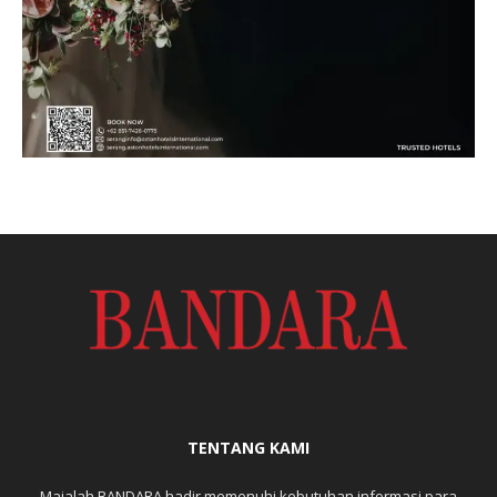
TENTANG KAMI
Majalah BANDARA hadir memenuhi kebutuhan informasi para