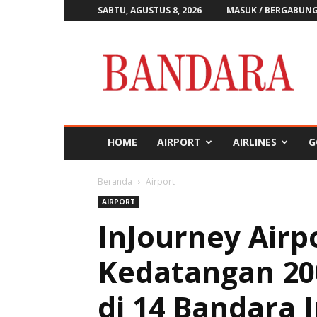
SABTU, AGUSTUS 8, 2026
MASUK / BERGABUN
Majalah
Bandara
HOME
AIRPORT
AIRLINES
G
Beranda
Airport
AIRPORT
InJourney Airp
Kedatangan 20
di 14 Bandara 