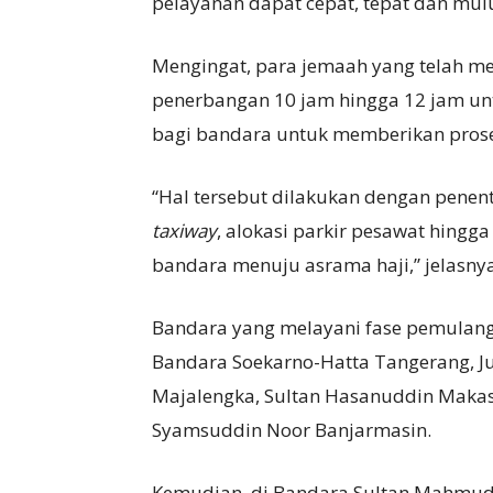
pelayanan dapat cepat, tepat dan mulu
Mengingat, para jemaah yang telah me
penerbangan 10 jam hingga 12 jam unt
bagi bandara untuk memberikan pros
“Hal tersebut dilakukan dengan penen
taxiway
, alokasi parkir pesawat hingg
bandara menuju asrama haji,” jelasnya
Bandara yang melayani fase pemulanga
Bandara Soekarno-Hatta Tangerang, Ju
Majalengka, Sultan Hasanuddin Maka
Syamsuddin Noor Banjarmasin.
Kemudian, di Bandara Sultan Mahmud