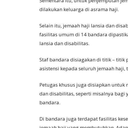
Sementara itu, untuk penjemputan jem
dilakukan keluarga di asrama haji.
Selain itu, jemaah haji lansia dan disa
fasilitas umum di 14 bandara dipastika
lansia dan disabilitas.
Staf bandara disiagakan di titik – tit
asistensi kepada seluruh jemaah haji, 
Petugas khusus juga disiapkan untuk m
dan disabilitas, seperti misalnya bag
bandara.
Di bandara juga terdapat fasilitas k
jemaah haji yang membutuhkan. Adapun