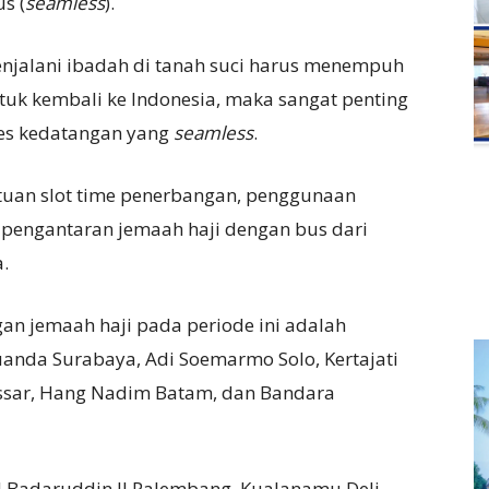
s (
seamless
).
njalani ibadah di tanah suci harus menempuh
uk kembali ke Indonesia, maka sangat penting
es kedatangan yang
seamless
.
tuan slot time penerbangan, penggunaan
a pengantaran jemaah haji dengan bus dari
.
n jemaah haji pada periode ini adalah
anda Surabaya, Adi Soemarmo Solo, Kertajati
ssar, Hang Nadim Batam, dan Bandara
 Badaruddin II Palembang, Kualanamu Deli