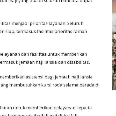
aah haji yang tiba di seluruh bandara dapat
bilitas menjadi prioritas layanan. Seluruh
n siap, termasuk fasilitas prioritas ramah
ik pelayanan dan fasilitas untuk memberikan
termasuk jemaah haji lansia dan disabilitas.
emberikan asistensi bagi jemaah haji lansia
i yang membutuhkan kursi roda selama berada di
esehatan untuk memberikan pelayanan kepada
, fase puncak ibadah haji di Arafah,