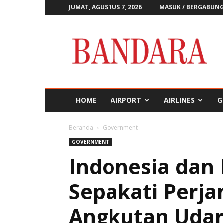
JUMAT, AGUSTUS 7, 2026
MASUK / BERGABUN
Majalah
Bandara
HOME
AIRPORT
AIRLINES
G
Beranda
Government
GOVERNMENT
Indonesia dan
Sepakati Perja
Angkutan Uda