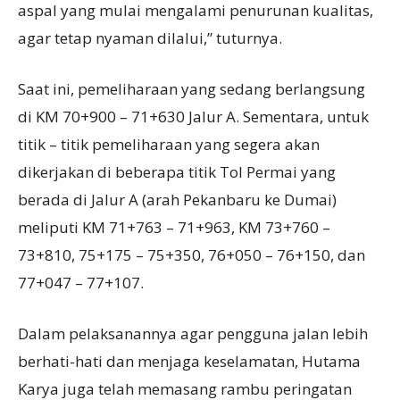
aspal yang mulai mengalami penurunan kualitas,
agar tetap nyaman dilalui,” tuturnya.
Saat ini, pemeliharaan yang sedang berlangsung
di KM 70+900 – 71+630 Jalur A. Sementara, untuk
titik – titik pemeliharaan yang segera akan
dikerjakan di beberapa titik Tol Permai yang
berada di Jalur A (arah Pekanbaru ke Dumai)
meliputi KM 71+763 – 71+963, KM 73+760 –
73+810, 75+175 – 75+350, 76+050 – 76+150, dan
77+047 – 77+107.
Dalam pelaksanannya agar pengguna jalan lebih
berhati-hati dan menjaga keselamatan, Hutama
Karya juga telah memasang rambu peringatan