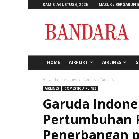
KAMIS, AGUSTUS 6, 2026
MASUK / BERGABUNG
Majalah
Bandara
HOME
AIRPORT
AIRLINES
G
Beranda
Airlines
Domestic Airlines
AIRLINES
DOMESTIC AIRLINES
Garuda Indone
Pertumbuhan 
Penerbangan p