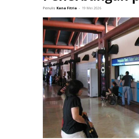
Penulis
Kana Fitria
-
19 Mei 2026