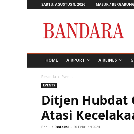
SABTU, AGUSTUS 8, 2026
MASUK / BERGABUN
Majalah
Bandara
HOME
AIRPORT
AIRLINES
G
Beranda
Events
EVENTS
Ditjen Hubdat 
Atasi Kecelaka
Penulis
Redaksi
-
20 Februari 2024