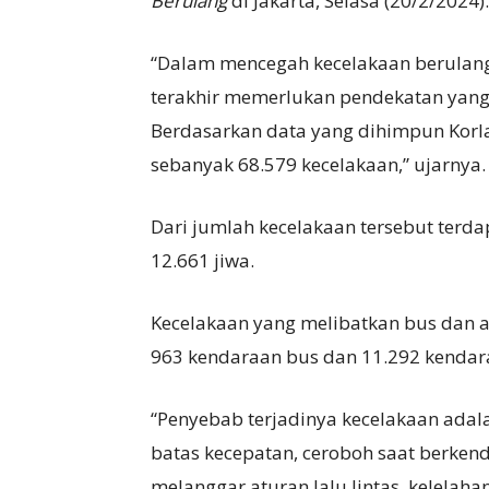
Berulang
di Jakarta, Selasa (20/2/2024).
“Dalam mencegah kecelakaan berulang 
terakhir memerlukan pendekatan yang k
Berdasarkan data yang dihimpun Korlan
sebanyak 68.579 kecelakaan,” ujarnya.
Dari jumlah kecelakaan tersebut terd
12.661 jiwa.
Kecelakaan yang melibatkan bus dan a
963 kendaraan bus dan 11.292 kendar
“Penyebab terjadinya kecelakaan adal
batas kecepatan, ceroboh saat berkend
melanggar aturan lalu lintas, kelelaha