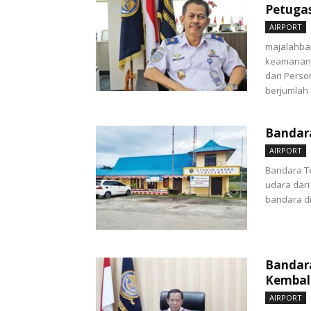
Petuga
AIRPORT
majalahba
keamanann
dari Perso
berjumlah 
Bandar
AIRPORT
Bandara T
udara dari
bandara di 
Bandar
Kembali
AIRPORT