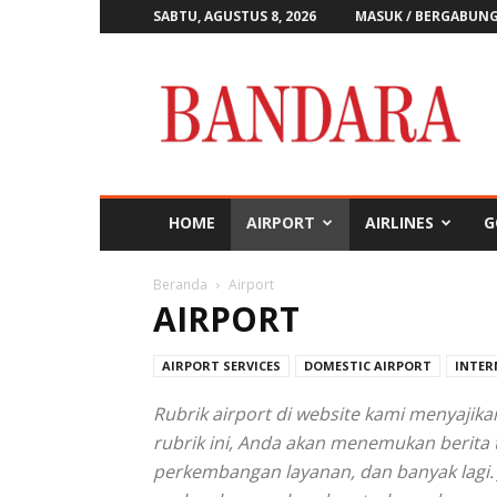
SABTU, AGUSTUS 8, 2026
MASUK / BERGABUN
Majalah
Bandara
HOME
AIRPORT
AIRLINES
G
Beranda
Airport
AIRPORT
AIRPORT SERVICES
DOMESTIC AIRPORT
INTER
Rubrik airport di website kami menyajika
rubrik ini, Anda akan menemukan berita
perkembangan layanan, dan banyak lagi.