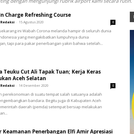
ng dengan mengunjungi rubrik airport kami secara rutin.
 In Charge Refreshing Course
Redaksi
-
15 Agustus 2020
0
sekarang ini Wabah Corona melanda hampir di seluruh dunia
Indonesia yang mengakibatkan lumpuhnya dunia
n, tapi para pakar penerbangan yakin bahwa setelah...
 Teuku Cut Ali Tapak Tuan; Kerja Keras
kan Aceh Selatan
Redaksi
-
14 Desember 2020
0
 perekonomian di suatu tempat salah satuanya adalah
ngembangkan bandara. Begitu juga di Kabupaten Aceh
pemerintah daerah (pemda) setempat bersiap melakukan
n...
r Keamanan Penerbangan Elfi Amir Apresiasi