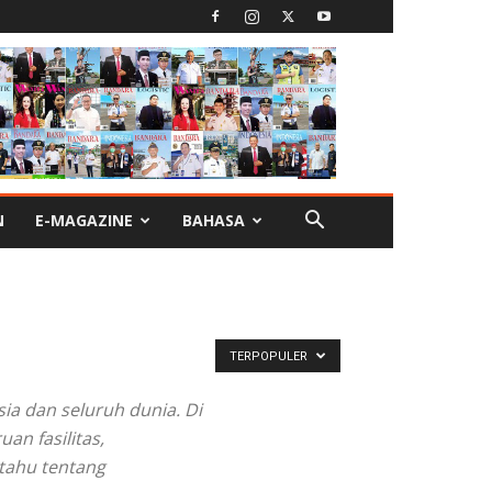
N
E-MAGAZINE
BAHASA
TERPOPULER
ia dan seluruh dunia. Di
n fasilitas,
tahu tentang