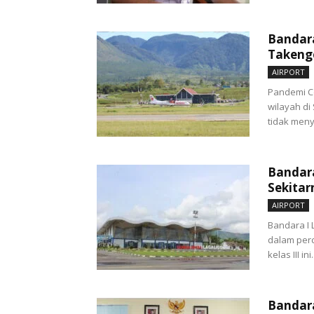
Bandar
Takeng
AIRPORT
Pandemi Co
wilayah di
tidak meny
Bandara
Sekitar
AIRPORT
Bandara I 
dalam per
kelas III ini.
Bandar