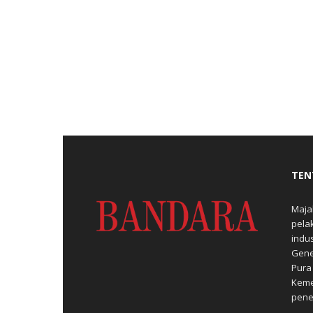
TEN
Maja
pela
indu
Gene
Pura
Keme
pene