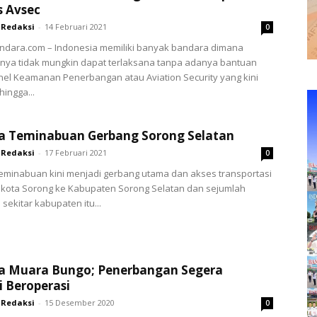
s Avsec
Redaksi
-
14 Februari 2021
0
ndara.com – Indonesia memiliki banyak bandara dimana
ya tidak mungkin dapat terlaksana tanpa adanya bantuan
nel Keamanan Penerbangan atau Aviation Security yang kini
hingga...
a Teminabuan Gerbang Sorong Selatan
Redaksi
-
17 Februari 2021
0
eminabuan kini menjadi gerbang utama dan akses transportasi
 kota Sorong ke Kabupaten Sorong Selatan dan sejumlah
sekitar kabupaten itu...
a Muara Bungo; Penerbangan Segera
 Beroperasi
Redaksi
-
15 Desember 2020
0