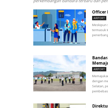
perkembangan bandara terbaru dan penti
Officer
AIRPORT
Meskipun 
termasuk 
penerbanga
Bandara
Memaju
AIRPORT
Memajukan
dengan me
Selatan, 
pembebasa
Direktu