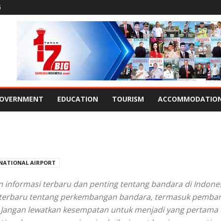
G
OVERNMENT
EDUCATION
TOURISM
ACCOMMODATIO
NATIONAL AIRPORT
n informasi terbaru dan penting tentang bandara di Indones
 terbaru tentang perkembangan bandara, termasuk pembarua
 Jangan lewatkan kesempatan untuk menjadi yang pertama 