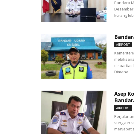
Bandara M
Desember 2
kurang leb
Bandara
AIRPORT
Kementeri
melaksanak
disparitas
Dimana...
Asep Ko
Bandar
AIRPORT
Perjalanan
sungguh-su
menjabat s