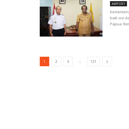
AIRPORT
Kementeri
baik sisi 
Papua. Ren
...
1
2
3
121