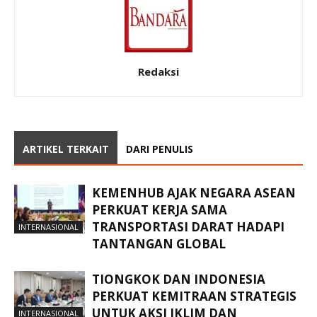
Redaksi
ARTIKEL TERKAIT
DARI PENULIS
KEMENHUB AJAK NEGARA ASEAN
PERKUAT KERJA SAMA
TRANSPORTASI DARAT HADAPI
INTERNASIONAL
TANTANGAN GLOBAL
TIONGKOK DAN INDONESIA
PERKUAT KEMITRAAN STRATEGIS
UNTUK AKSI IKLIM DAN
INTERNASIONAL