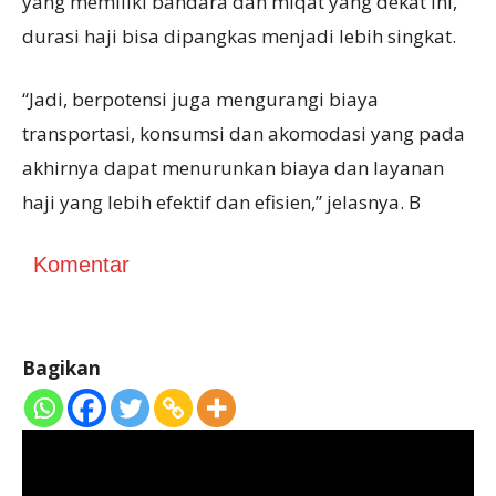
yang memiliki bandara dan miqat yang dekat ini,
durasi haji bisa dipangkas menjadi lebih singkat.
“Jadi, berpotensi juga mengurangi biaya
transportasi, konsumsi dan akomodasi yang pada
akhirnya dapat menurunkan biaya dan layanan
haji yang lebih efektif dan efisien,” jelasnya. B
Komentar
Bagikan