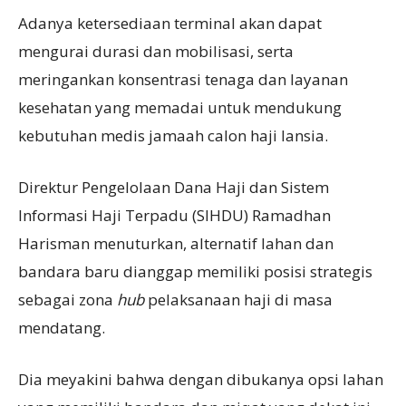
Adanya ketersediaan terminal akan dapat
mengurai durasi dan mobilisasi, serta
meringankan konsentrasi tenaga dan layanan
kesehatan yang memadai untuk mendukung
kebutuhan medis jamaah calon haji lansia.
Direktur Pengelolaan Dana Haji dan Sistem
Informasi Haji Terpadu (SIHDU) Ramadhan
Harisman menuturkan, alternatif lahan dan
bandara baru dianggap memiliki posisi strategis
sebagai zona
hub
pelaksanaan haji di masa
mendatang.
Dia meyakini bahwa dengan dibukanya opsi lahan