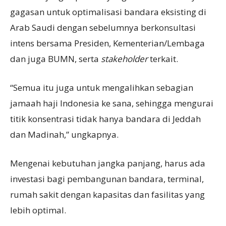
gagasan untuk optimalisasi bandara eksisting di
Arab Saudi dengan sebelumnya berkonsultasi
intens bersama Presiden, Kementerian/Lembaga
dan juga BUMN, serta
stakeholder
terkait.
“Semua itu juga untuk mengalihkan sebagian
jamaah haji Indonesia ke sana, sehingga mengurai
titik konsentrasi tidak hanya bandara di Jeddah
dan Madinah,” ungkapnya.
Mengenai kebutuhan jangka panjang, harus ada
investasi bagi pembangunan bandara, terminal,
rumah sakit dengan kapasitas dan fasilitas yang
lebih optimal.