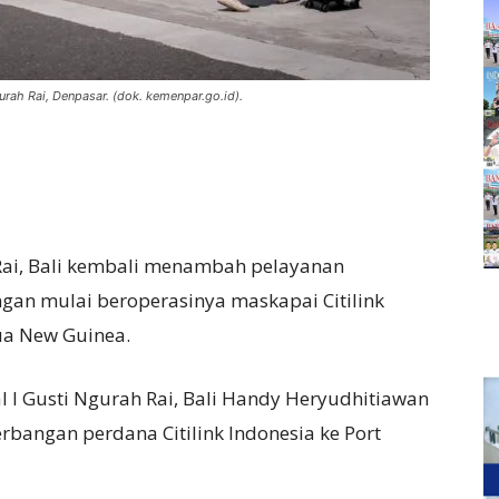
gurah Rai, Denpasar. (dok. kemenpar.go.id).
 Rai, Bali kembali menambah pelayanan
ngan mulai beroperasinya maskapai Citilink
ua New Guinea.
l I Gusti Ngurah Rai, Bali Handy Heryudhitiawan
bangan perdana Citilink Indonesia ke Port