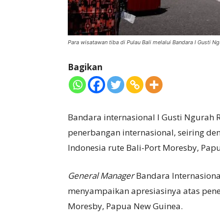
Para wisatawan tiba di Pulau Bali melalui Bandara I Gusti N
Bagikan
Bandara internasional I Gusti Ngurah
penerbangan internasional, seiring de
Indonesia rute Bali-Port Moresby, Pap
General Manager
Bandara Internasiona
menyampaikan apresiasinya atas pener
Moresby, Papua New Guinea.