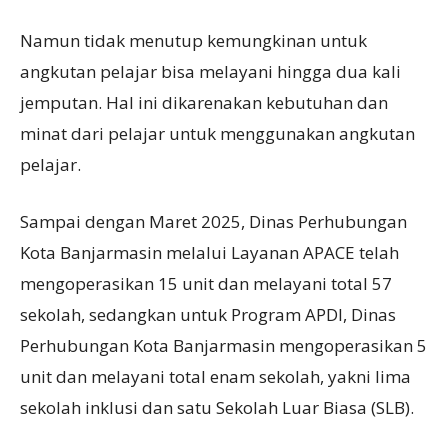
Namun tidak menutup kemungkinan untuk
angkutan pelajar bisa melayani hingga dua kali
jemputan. Hal ini dikarenakan kebutuhan dan
minat dari pelajar untuk menggunakan angkutan
pelajar.
Sampai dengan Maret 2025, Dinas Perhubungan
Kota Banjarmasin melalui Layanan APACE telah
mengoperasikan 15 unit dan melayani total 57
sekolah, sedangkan untuk Program APDI, Dinas
Perhubungan Kota Banjarmasin mengoperasikan 5
unit dan melayani total enam sekolah, yakni lima
sekolah inklusi dan satu Sekolah Luar Biasa (SLB).