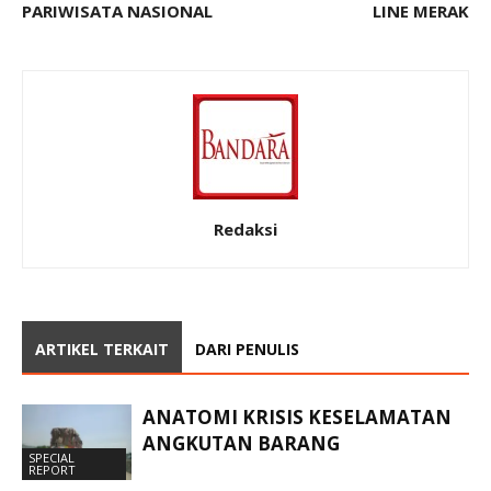
PARIWISATA NASIONAL
LINE MERAK
Redaksi
ARTIKEL TERKAIT
DARI PENULIS
ANATOMI KRISIS KESELAMATAN
ANGKUTAN BARANG
SPECIAL
REPORT