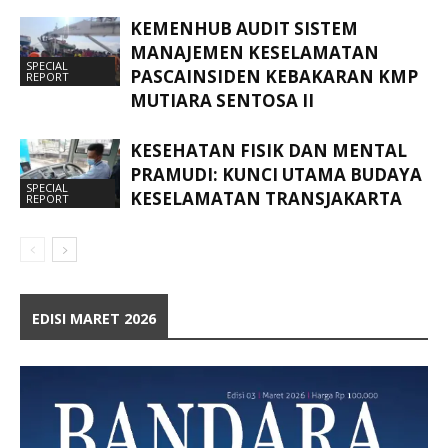
KEMENHUB AUDIT SISTEM
MANAJEMEN KESELAMATAN
SPECIAL
PASCAINSIDEN KEBAKARAN KMP
REPORT
MUTIARA SENTOSA II
KESEHATAN FISIK DAN MENTAL
PRAMUDI: KUNCI UTAMA BUDAYA
SPECIAL
KESELAMATAN TRANSJAKARTA
REPORT
EDISI MARET 2026