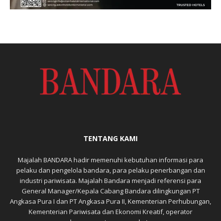
TENTANG KAMI
Majalah BANDARA hadir memenuhi kebutuhan informasi para
pelaku dan pengelola bandara, para pelaku penerbangan dan
industri pariwisata. Majalah Bandara menjadi referensi para
General Manager/Kepala Cabang Bandara dilingkungan PT
Angkasa Pura I dan PT Angkasa Pura II, Kementerian Perhubungan,
Kementerian Pariwisata dan Ekonomi Kreatif, operator