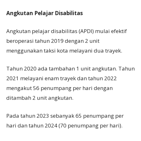
Angkutan
P
elajar
D
isabilitas
Angkutan pelajar disabilitas (APDI) mulai efektif
beroperasi tahun 2019 dengan 2 unit
menggunakan taksi kota melayani dua trayek.
Tahun 2020 ada tambahan 1 unit angkutan. Tahun
2021 melayani enam trayek dan tahun 2022
mengakut 56 penumpang per hari dengan
ditambah 2 unit angkutan.
Pada tahun 2023 sebanyak 65 penumpang per
hari dan tahun 2024 (70 penumpang per hari).