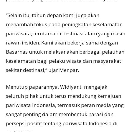
“Selain itu, tahun depan kami juga akan
menambah fokus pada peningkatan keselamatan
pariwisata, terutama di destinasi alam yang masih
rawan insiden. Kami akan bekerja sama dengan
Basarnas untuk melaksanakan berbagai pelatihan
keselamatan bagi pelaku wisata dan masyarakat
sekitar destinasi,” ujar Menpar.
Menutup paparannya, Widiyanti mengajak
seluruh pihak untuk terus mendukung kemajuan
pariwisata Indonesia, termasuk peran media yang
sangat penting dalam membentuk narasi dan
persepsi positif tentang pariwisata Indonesia di