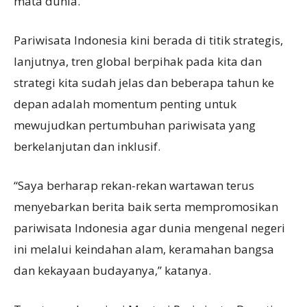
mata dunia.
Pariwisata Indonesia kini berada di titik strategis,
lanjutnya, tren global berpihak pada kita dan
strategi kita sudah jelas dan beberapa tahun ke
depan adalah momentum penting untuk
mewujudkan pertumbuhan pariwisata yang
berkelanjutan dan inklusif.
“Saya berharap rekan-rekan wartawan terus
menyebarkan berita baik serta mempromosikan
pariwisata Indonesia agar dunia mengenal negeri
ini melalui keindahan alam, keramahan bangsa
dan kekayaan budayanya,” katanya.