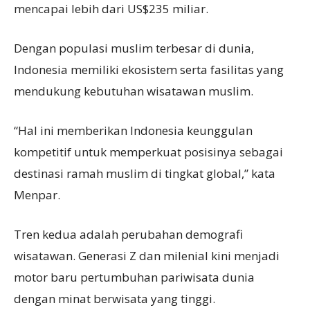
mencapai lebih dari US$235 miliar.
Dengan populasi muslim terbesar di dunia,
Indonesia memiliki ekosistem serta fasilitas yang
mendukung kebutuhan wisatawan muslim.
“Hal ini memberikan Indonesia keunggulan
kompetitif untuk memperkuat posisinya sebagai
destinasi ramah muslim di tingkat global,” kata
Menpar.
Tren kedua adalah perubahan demografi
wisatawan. Generasi Z dan milenial kini menjadi
motor baru pertumbuhan pariwisata dunia
dengan minat berwisata yang tinggi.