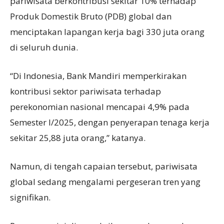
pariwisata berkontribusi sekitar 10% terhadap
Produk Domestik Bruto (PDB) global dan
menciptakan lapangan kerja bagi 330 juta orang
di seluruh dunia.
“Di Indonesia, Bank Mandiri memperkirakan
kontribusi sektor pariwisata terhadap
perekonomian nasional mencapai 4,9% pada
Semester I/2025, dengan penyerapan tenaga kerja
sekitar 25,88 juta orang,” katanya.
Namun, di tengah capaian tersebut, pariwisata
global sedang mengalami pergeseran tren yang
signifikan.