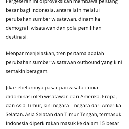
Pergeseran ini diproyeksikan membawa peluang
besar bagi Indonesia, antara lain melalui
perubahan sumber wisatawan, dinamika
demografi wisatawan dan pola pemilihan
destinasi.
Menpar menjelaskan, tren pertama adalah
perubahan sumber wisatawan outbound yang kini
semakin beragam.
Jika sebelumnya pasar pariwisata dunia
didominasi oleh wisatawan dari Amerika, Eropa,
dan Asia Timur, kini negara – negara dari Amerika
Selatan, Asia Selatan dan Timur Tengah, termasuk
Indonesia diperkirakan masuk ke dalam 15 besar