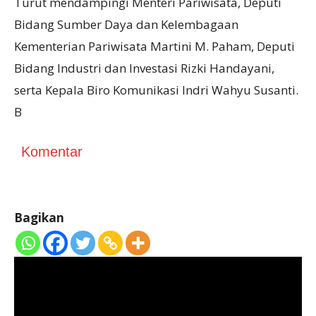
Turut mendampingi Menteri Pariwisata, Deputi
Bidang Sumber Daya dan Kelembagaan
Kementerian Pariwisata Martini M. Paham, Deputi
Bidang Industri dan Investasi Rizki Handayani,
serta Kepala Biro Komunikasi Indri Wahyu Susanti.
B
Komentar
Bagikan