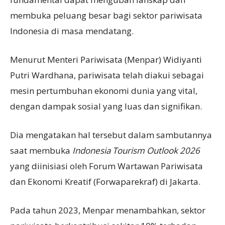
membuka peluang besar bagi sektor pariwisata
Indonesia di masa mendatang.
Menurut Menteri Pariwisata (Menpar) Widiyanti
Putri Wardhana, pariwisata telah diakui sebagai
mesin pertumbuhan ekonomi dunia yang vital,
dengan dampak sosial yang luas dan signifikan.
Dia mengatakan hal tersebut dalam sambutannya
saat membuka
Indonesia Tourism Outlook 2026
yang diinisiasi oleh Forum Wartawan Pariwisata
dan Ekonomi Kreatif (Forwaparekraf) di Jakarta.
Pada tahun 2023, Menpar menambahkan, sektor