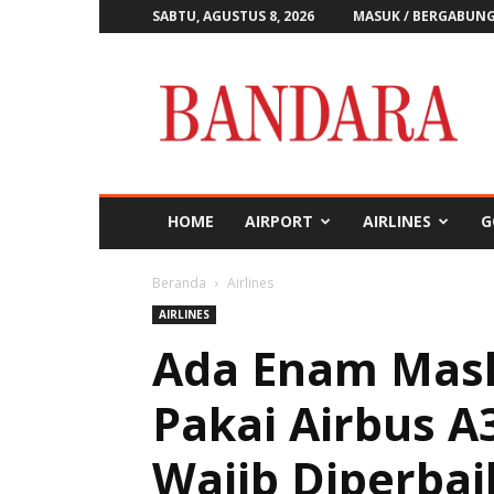
SABTU, AGUSTUS 8, 2026
MASUK / BERGABUN
Majalah
Bandara
HOME
AIRPORT
AIRLINES
G
Beranda
Airlines
AIRLINES
Ada Enam Mask
Pakai Airbus A
Wajib Diperbai