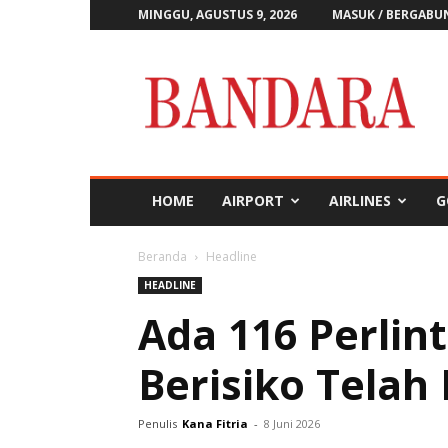
MINGGU, AGUSTUS 9, 2026
MASUK / BERGABU
Majalah
Bandara
HOME
AIRPORT
AIRLINES
G
Beranda
Headline
HEADLINE
Ada 116 Perlin
Berisiko Telah
Penulis
Kana Fitria
-
8 Juni 2026