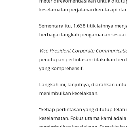
meter direkomendasikan untuk ditutup 
keselamatan perjalanan kereta api da
Sementara itu, 1.638 titik lainnya men
berbagai langkah pengamanan sesuai k
Vice President Corporate Communicati
penutupan perlintasan dilakukan berda
yang komprehensif.
Langkah ini, lanjutnya, diarahkan untuk
menimbulkan kecelakaan.
“Setiap perlintasan yang ditutup tela
keselamatan. Fokus utama kami adalah m
menimbulkan kecelakaan. Semakin bany