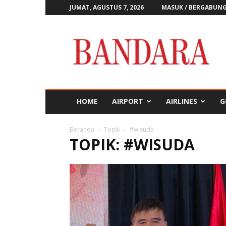
JUMAT, AGUSTUS 7, 2026
MASUK / BERGABUN
Majalah
Bandara
HOME
AIRPORT
AIRLINES
G
Beranda
Topik
#wisuda
TOPIK: #WISUDA