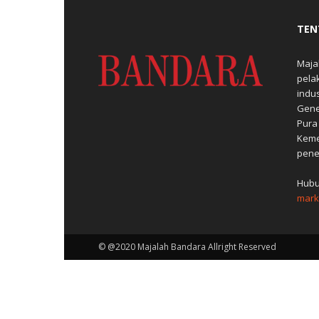
TEN
Maja
pela
indu
Gene
Pura
Keme
pene
Hubu
mark
© @2020 Majalah Bandara Allright Reserved