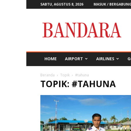
SABTU, AGUSTUS 8, 2026
MASUK / BERGABUN
Majalah
Bandara
HOME
AIRPORT
AIRLINES
G
Beranda
Topik
#tahuna
TOPIK: #TAHUNA