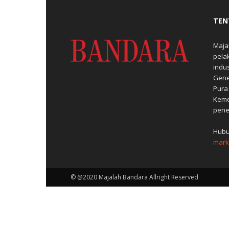
TEN
Maja
pela
indu
Gene
Pura
Keme
pene
Hubu
mark
© @2020 Majalah Bandara Allright Reserved