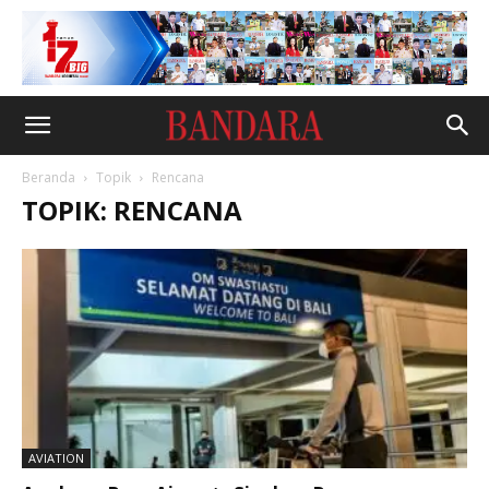
Beranda
Topik
Rencana
TOPIK: RENCANA
AVIATION